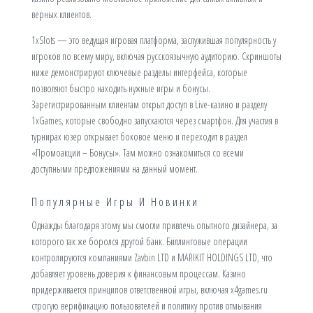
верных клиентов.
1xSlots — это ведущая игровая платформа, заслужившая популярность у
игроков по всему миру, включая русскоязычную аудиторию. Скриншоты
ниже демонстрируют ключевые разделы интерфейса, которые
позволяют быстро находить нужные игры и бонусы.
Зарегистрированным клиентам открыт доступ в Live-казино и разделу
1xGames, которые свободно запускаются через смартфон. Для участия в
турнирах юзер открывает боковое меню и переходит в раздел
«Промоакции – Бонусы». Там можно ознакомиться со всеми
доступными предложениями на данный момент.
Популярные Игры И Новинки
Однажды благодаря этому мы смогли привлечь опытного дизайнера, за
которого так же боролся другой банк. Биллинговые операции
контролируются компаниями Zavbin LTD и MARIKIT HOLDINGS LTD, что
добавляет уровень доверия к финансовым процессам. Казино
придерживается принципов ответственной игры, включая x4games.ru
строгую верификацию пользователей и политику против отмывания