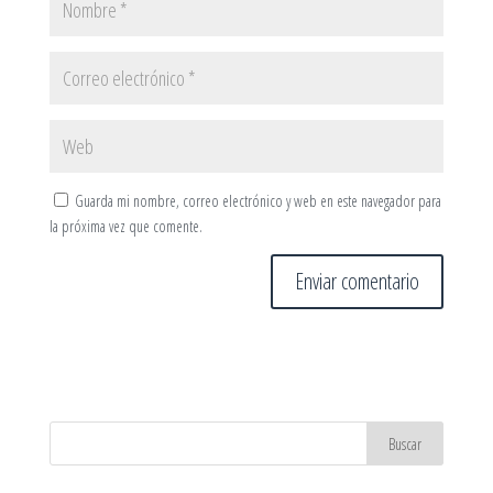
Guarda mi nombre, correo electrónico y web en este navegador para
la próxima vez que comente.