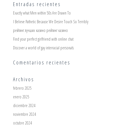
Entradas recientes
Exactly what Men within 50s Are Drawn To
I Believe Pathetic Because We Desire Touch So Terribly
рейтинг лучших казино рейтинг казино
Find your perfect girlfriend with online chat
Discover a world of gay interracial personals
Comentarios recientes
Archivos
febrero 2025
enero 2025
diciembre 2024
noviembre 2024
octubre 2024