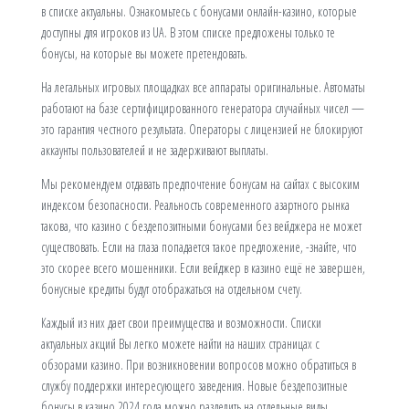
в списке актуальны. Ознакомьтесь с бонусами онлайн-казино, которые
доступны для игроков из UA. В этом списке предложены только те
бонусы, на которые вы можете претендовать.
На легальных игровых площадках все​​​​​​​ аппараты оригинальные. Автоматы
работают на базе сертифицированного генератора случайных чисел —
это гарантия честного результата. Операторы с лицензией не блокируют
аккаунты пользователей и не задерживают выплаты.
Мы рекомендуем отдавать предпочтение бонусам на сайтах с высоким
индексом безопасности. Реальность современного азартного рынка
такова, что казино с бездепозитными бонусами без вейджера не может
существовать. Если на глаза попадается такое предложение, -знайте, что
это скорее всего мошенники. Если вейджер в казино ещё не завершен,
бонусные кредиты будут отображаться на отдельном счету.
Каждый из них дает свои преимущества и возможности. Списки
актуальных акций Вы легко можете найти на наших страницах с
обзорами казино. При возникновении вопросов можно обратиться в
службу поддержки интересующего заведения. Новые бездепозитные
бонусы в казино 2024 года можно разделить на отдельные виды.