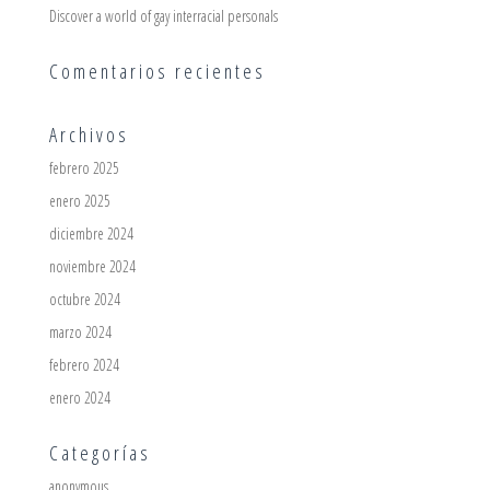
Discover a world of gay interracial personals
Comentarios recientes
Archivos
febrero 2025
enero 2025
diciembre 2024
noviembre 2024
octubre 2024
marzo 2024
febrero 2024
enero 2024
Categorías
anonymous