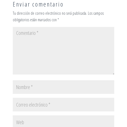
Enviar comentario
Tu dirección de correo electrónico no será publicada.
Los campos
obligatorios están marcados con
*