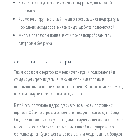
Наличие такого условия не является стандартным, но может быть
оправдано.
Кроме того, крупные онлайн-казино предоставляют поддержку на
нескольких международных языках для удобства пользователей.
Многие операторы приглашают игроков попробовать свои
платформы без риска.
Дополнительные игры
Таким образом оператор компенсирует неудачи пользователей и
стимулирует играть их дальше. Каждый купон имеет правила
использования, которые должен знать клиент. Во-первых, активация кода
в одном аккаунте возможна только один раз.
В этой сети популярно щедро одаривать новичков и постоянных
игроков. Обычно игрокам разрешается получить только один бонус.
Создание нескольких аккаунтов с целью получения нескольких бонусов
может привести к блокировке учетных записей и аннулированию
бонусных денег. Существует два основных типа бездепозитных бонусов