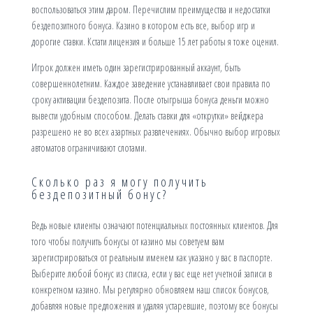
воспользоваться этим даром. Перечислим преимущества и недостатки
бездепозитного бонуса. Казино в котором есть все, выбор игр и
дорогие ставки. Кстати лицензия и больше 15 лет работы я тоже оценил.
Игрок должен иметь один зарегистрированный аккаунт, быть
совершеннолетним. Каждое заведение устанавливает свои правила по
сроку активации бездепозита. После отыгрыша бонуса деньги можно
вывести удобным способом. Делать ставки для «открутки» вейджера
разрешено не во всех азартных развлечениях. Обычно выбор игровых
автоматов ограничивают слотами.
Сколько раз я могу получить
бездепозитный бонус?
Ведь новые клиенты означают потенциальных постоянных клиентов. Для
того чтобы получить бонусы от казино мы советуем вам
зарегистрироваться от реальным именем как указано у вас в паспорте.
Выберите любой бонус из списка, если у вас еще нет учетной записи в
конкретном казино. Мы регулярно обновляем наш список бонусов,
добавляя новые предложения и удаляя устаревшие, поэтому все бонусы