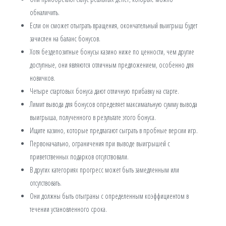
обналичить.
Если он сможет отыграть вращения, окончательный выигрыш будет
зачислен на баланс бонусов.
Хотя бездепозитные бонусы казино ниже по ценности, чем другие
доступные, они являются отличным предложением, особенно для
новичков.
Четыре стартовых бонуса дают отличную прибавку на старте.
Лимит вывода для бонусов определяет максимальную сумму вывода
выигрыша, полученного в результате этого бонуса.
Ищите казино, которые предлагают сыграть в пробные версии игр.
Первоначально, ограничения при выводе выигрышей с
приветственных подарков отсутствовали.
В других категориях прогресс может быть замедленным или
отсутствовать.
Они должны быть отыграны с определенным коэффициентом в
течении установленного срока.