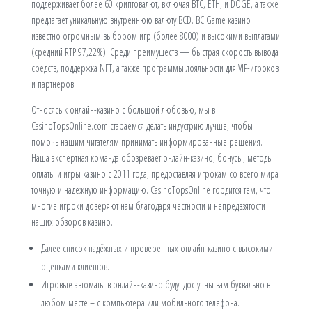
поддерживает более 60 криптовалют, включая BTC, ETH, и DOGE, а также
предлагает уникальную внутреннюю валюту BCD. BC.Game казино
известно огромным выбором игр (более 8000) и высокими выплатами
(средний RTP 97,22%). Среди преимуществ — быстрая скорость вывода
средств, поддержка NFT, а также программы лояльности для VIP-игроков
и партнеров.
Относясь к онлайн-казино с большой любовью, мы в
CasinoTopsOnline.com стараемся делать индустрию лучше, чтобы
помочь нашим читателям принимать информированные решения.
Наша экспертная команда обозревает онлайн-казино, бонусы, методы
оплаты и игры казино с 2011 года, предоставляя игрокам со всего мира
точную и надежную информацию. CasinoTopsOnline гордится тем, что
многие игроки доверяют нам благодаря честности и непредвзятости
наших обзоров казино.
Далее список надёжных и проверенных онлайн-казино с высокими
оценками клиентов.
Игровые автоматы в онлайн-казино будут доступны вам буквально в
любом месте – с компьютера или мобильного телефона.