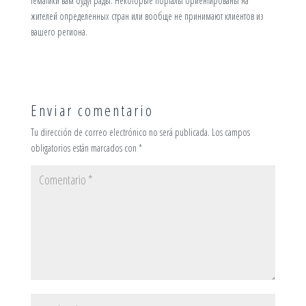
тематики вам будут рады. Некоторые порталы ориентированы на
жителей определенных стран или вообще не принимают клиентов из
вашего региона.
Enviar comentario
Tu dirección de correo electrónico no será publicada.
Los campos
obligatorios están marcados con
*