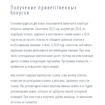
Получение приветственных
бонусов
Основная трудность для новых пользователей заключается в выборе
игорного заведения. Закончился 2022 год, наступил уже 2024, но
подобрать честное, надежное и качественное онлайн-казино в 2024
году не так уж просто, если вы не обладаете должным опытом и
необходимыми знаниями. Сейчас, в 2024 году, количество вебсайтов с
азартными играми увеличивается впечатляющими темпами. При этом
число потенциальных клиентов также растет, поэтому многим новичкам
удается составить конкуренцию старожилам. Программа лояльности —
привилегии за повышение статуса аккаунта.
Наш контент содержит партнерские ссылки, и мы можем получать
комиссию на регистрации в казино и депозиты, сделанные через эти
ссылки. Мы рекомендуем только лицензированные казино и не будем
рекомендовать казино, которые не одобрены нашей экспертной
командой. При этом если и получится срубить выигрыш, то маленьким
он точно не покажется.