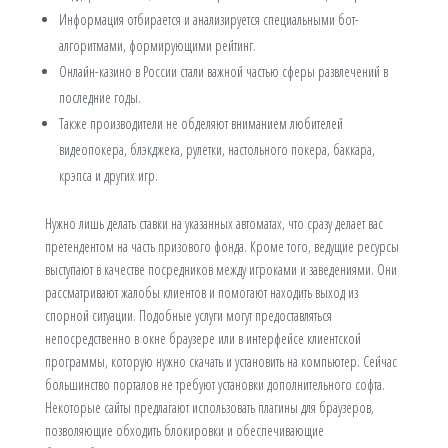
Информация отбирается и анализируется специальными бот-
алгоритмами, формирующими рейтинг.
Онлайн-казино в России стали важной частью сферы развлечений в
последние годы.
Также производители не обделяют вниманием любителей
видеопокера, блэкджека, рулетки, настольного покера, баккара,
крэпса и других игр.
Нужно лишь делать ставки на указанных автоматах, что сразу делает вас
претендентом на часть призового фонда. Кроме того, ведущие ресурсы
выступают в качестве посредников между игроками и заведениями. Они
рассматривают жалобы клиентов и помогают находить выход из
спорной ситуации. Подобные услуги могут предоставляться
непосредственно в окне браузере или в интерфейсе клиентской
программы, которую нужно скачать и установить на компьютер. Сейчас
большинство порталов не требуют установки дополнительного софта.
Некоторые сайты предлагают использовать плагины для браузеров,
позволяющие обходить блокировки и обеспечивающие