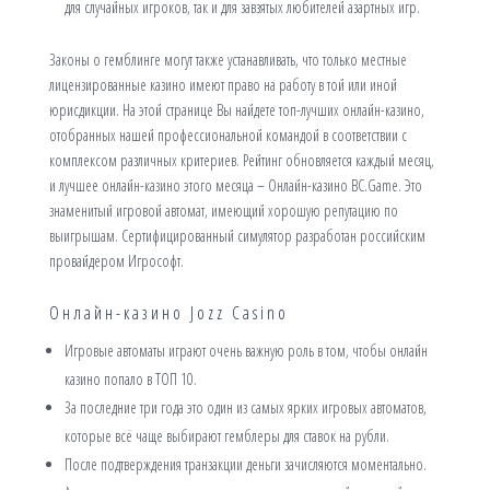
для случайных игроков, так и для завзятых любителей азартных игр.
Законы о гемблинге могут также устанавливать, что только местные
лицензированные казино имеют право на работу в той или иной
юрисдикции. На этой странице Вы найдете топ-лучших онлайн-казино,
отобранных нашей профессиональной командой в соответствии с
комплексом различных критериев. Рейтинг обновляется каждый месяц,
и лучшее онлайн-казино этого месяца – Онлайн-казино BC.Game. Это
знаменитый игровой автомат, имеющий хорошую репутацию по
выигрышам. Сертифицированный симулятор разработан российским
провайдером Игрософт.
Онлайн-казино Jozz Casino
Игровые автоматы играют очень важную роль в том, чтобы онлайн
казино попало в ТОП 10.
За последние три года это один из самых ярких игровых автоматов,
которые всё чаще выбирают гемблеры для ставок на рубли.
После подтверждения транзакции деньги зачисляются моментально.