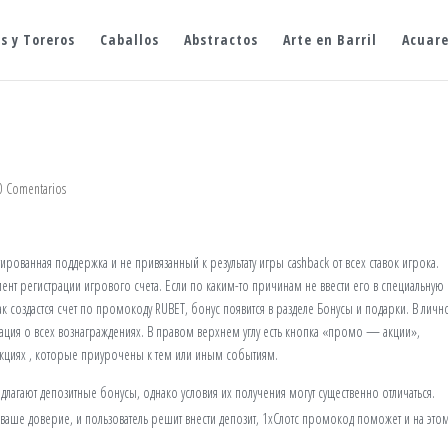
s y Toreros
Caballos
Abstractos
Arte en Barril
Acuare
0 Comentarios
ированная поддержка и не привязанный к результату игры cashback от всех ставок игрока.
нт регистрации игрового счета. Если по каким-то причинам не ввести его в специальную
ак создастся счет по промокоду RUBET, бонус появится в разделе Бонусы и подарки. В лич
мация о всех вознаграждениях. В правом верхнем углу есть кнопка «промо — акции»,
акциях , которые приурочены к тем или иным событиям.
редлагают депозитные бонусы, однако условия их получения могут существенно отличаться.
 ваше доверие, и пользователь решит внести депозит, 1хСлотс промокод поможет и на это