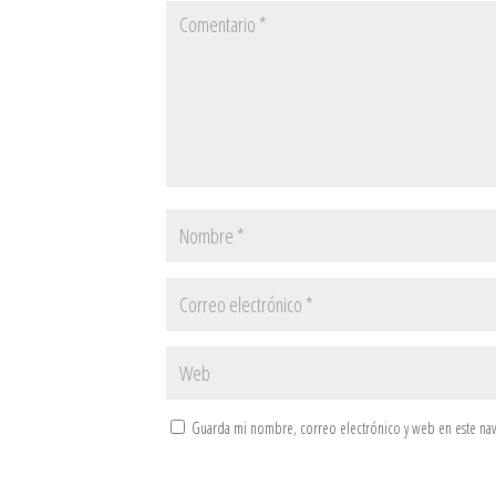
Guarda mi nombre, correo electrónico y web en este na