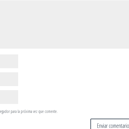
vegador para la próxima vez que comente.