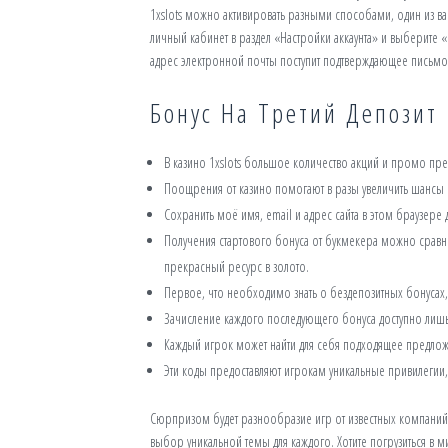
1xslots можно активировать разными способами, один из вар
личный кабинет в раздел «Настройки аккаунта» и выберите «
адрес электронной почты поступит подтверждающее письмо
Бонус На Третий Депозит 
В казино 1xslots большое количество акций и промо пр
Поощрения от казино помогают в разы увеличить шансы
Сохранить моё имя, email и адрес сайта в этом браузер
Получения стартового бонуса от букмекера можно сравн
прекрасный ресурс в золото.
Первое, что необходимо знать о бездепозитных бонусах, 
Зачисление каждого последующего бонуса доступно лиш
Каждый игрок может найти для себя подходящее предло
Эти коды предоставляют игрокам уникальные привилегии,
Сюрпризом будет разнообразие игр от известных компаний
выбор уникальной темы для каждого. Хотите погрузиться в м