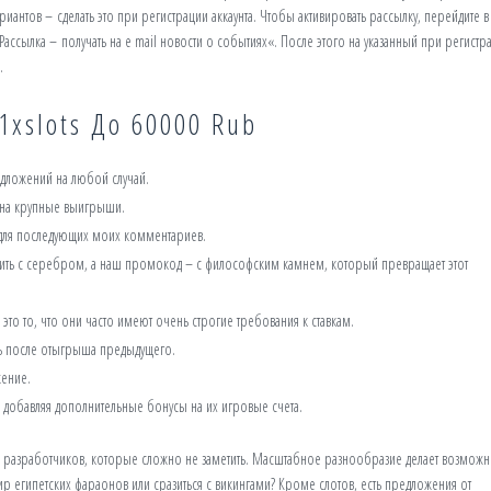
иантов – сделать это при регистрации аккаунта. Чтобы активировать рассылку, перейдите в
Рассылка – получать на e mail новости о событиях«. После этого на указанный при регистр
.
1xslots До 60000 Rub
едложений на любой случай.
 на крупные выигрыши.
е для последующих моих комментариев.
ить с серебром, а наш промокод – с философским камнем, который превращает этот
это то, что они часто имеют очень строгие требования к ставкам.
ь после отыгрыша предыдущего.
жение.
 добавляя дополнительные бонусы на их игровые счета.
 разработчиков, которые сложно не заметить. Масштабное разнообразие делает возмож
ир египетских фараонов или сразиться с викингами? Кроме слотов, есть предложения от