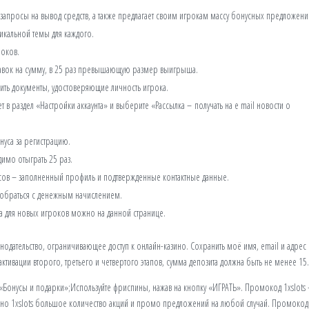
апросы на вывод средств, а также предлагает своим игрокам массу бонусных предложени
кальной темы для каждого.
роков.
 ставок на сумму, в 25 раз превышающую размер выигрыша.
ить документы, удостоверяющие личность игрока.
 в раздел «Настройки аккаунта» и выберите «Рассылка – получать на e mail новости о
нуса за регистрацию.
имо отыграть 25 раз.
ов – заполненный профиль и подтвержденные контактные данные.
зобраться с денежным начислением.
ита для новых игроков можно на данной странице.
онодательство, ограничивающее доступ к онлайн-казино. Сохранить моё имя, email и адрес 
тивации второго, третьего и четвертого этапов, сумма депозита должна быть не менее 15.
«Бонусы и подарки»;Используйте фриспины, нажав на кнопку «ИГРАТЬ». Промокод 1xslots 
зино 1xslots большое количество акций и промо предложений на любой случай. Промокод