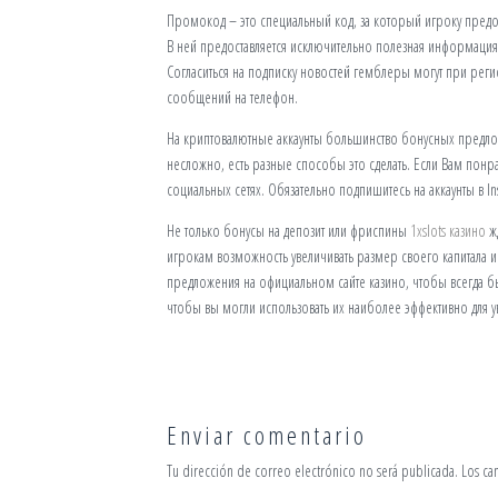
Промокод – это специальный код, за который игроку предост
В ней предоставляется исключительно полезная информация 
Согласиться на подписку новостей гемблеры могут при регис
сообщений на телефон.
На криптовалютные аккаунты большинство бонусных предло
несложно, есть разные способы это сделать. Если Вам понр
социальных сетях. Обязательно подпишитесь на аккаунты в Ins
Не только бонусы на депозит или фриспины
1xslots казино
жд
игрокам возможность увеличивать размер своего капитала 
предложения на официальном сайте казино, чтобы всегда бы
чтобы вы могли использовать их наиболее эффективно для 
Enviar comentario
Tu dirección de correo electrónico no será publicada.
Los ca