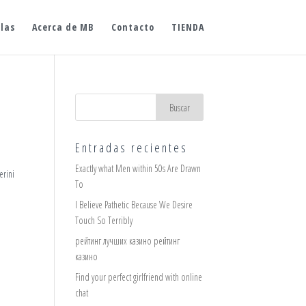
las
Acerca de MB
Contacto
TIENDA
Entradas recientes
Exactly what Men within 50s Are Drawn
erini
To
I Believe Pathetic Because We Desire
Touch So Terribly
рейтинг лучших казино рейтинг
казино
Find your perfect girlfriend with online
chat