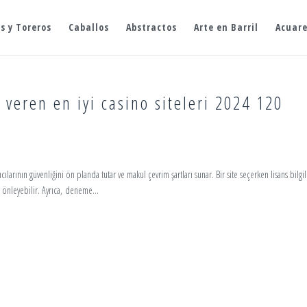
s y Toreros
Caballos
Abstractos
Arte en Barril
Acuare
eren en iyi casino siteleri 2024 120
larının güvenliğini ön planda tutar ve makul çevrim şartları sunar. Bir site seçerken lisans bilgil
 önleyebilir. Ayrıca, deneme...