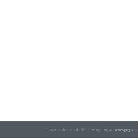
Todos los derechos reservados 2021 | Diseño gráfico y web
www.grigio.m