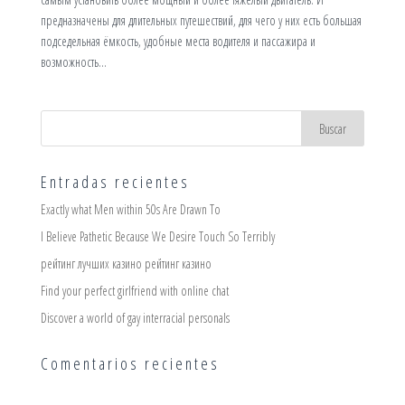
предназначены для длительных путешествий, для чего у них есть большая
подседельная ёмкость, удобные места водителя и пассажира и
возможность...
Entradas recientes
Exactly what Men within 50s Are Drawn To
I Believe Pathetic Because We Desire Touch So Terribly
рейтинг лучших казино рейтинг казино
Find your perfect girlfriend with online chat
Discover a world of gay interracial personals
Comentarios recientes