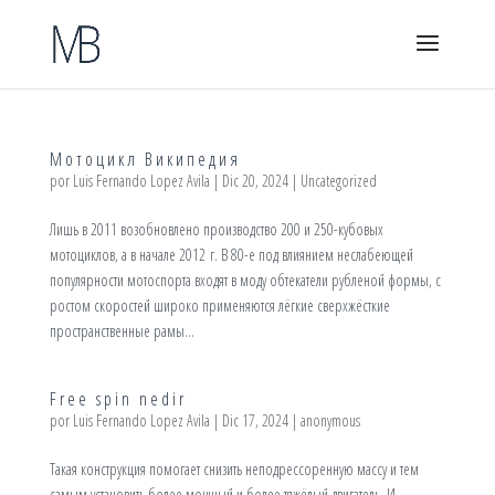
Мотоцикл Википедия
por
Luis Fernando Lopez Avila
|
Dic 20, 2024
|
Uncategorized
Лишь в 2011 возобновлено производство 200 и 250-кубовых
мотоциклов, а в начале 2012 г. В 80-е под влиянием неслабеющей
популярности мотоспорта входят в моду обтекатели рубленой формы, с
ростом скоростей широко применяются лёгкие сверхжёсткие
пространственные рамы...
Free spin nedir
por
Luis Fernando Lopez Avila
|
Dic 17, 2024
|
anonymous
Такая конструкция помогает снизить неподрессоренную массу и тем
самым установить более мощный и более тяжёлый двигатель. И