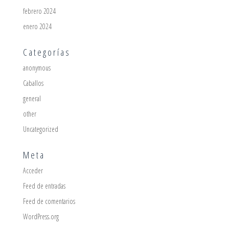
febrero 2024
enero 2024
Categorías
anonymous
Caballos
general
other
Uncategorized
Meta
Acceder
Feed de entradas
Feed de comentarios
WordPress.org